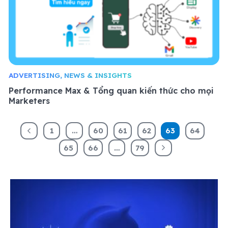
ADVERTISING, NEWS & INSIGHTS
Performance Max & Tổng quan kiến thức cho mọi
Marketers
1
…
60
61
62
63
64
65
66
…
79