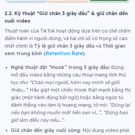
2.2. Kỹ thuật “Giữ chân 3 giây đầu” & giữ chân dến
cuối video
Thuật toán của TikTok hoạt động dựa trên cơ chế chấm
điểm hành vi người dùng, và hai chỉ số có trọng số cao
nhất chính là
Tỷ lệ giữ chân 3 giây đầu
và
Thời gian
xem trung bình (
Retention Rate
)
.
Nghệ thuật đặt “Hook” trong 3 giây đầu:
Đừng
mở đầu video bằng những câu thoại mang tính thủ
tục như
“Chào mọi người, hôm nay mình sẽ giới
thiệu…”
. Hãy giật một chiếc Hook thật mạnh bằng thị
giác (một hành động bất ngờ) hoặc bằng ngôn từ
đánh thẳng vào tâm lý hoang mang, tò mò:
“Dừng lại
nếu bạn không muốn mất tiền oan vì…”
,
“Đừng bao
giờ làm điều này nếu…”
.
Giữ chân đến giây cuối cùng:
Nội dung video phải