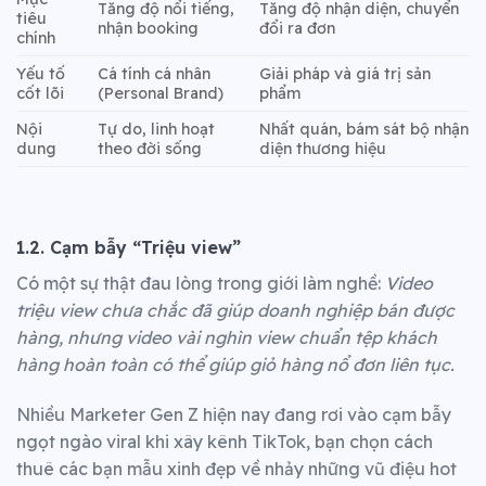
Tăng độ nổi tiếng,
Tăng độ nhận diện, chuyển
tiêu
nhận booking
đổi ra đơn
chính
Yếu tố
Cá tính cá nhân
Giải pháp và giá trị sản
cốt lõi
(Personal Brand)
phẩm
Nội
Tự do, linh hoạt
Nhất quán, bám sát bộ nhận
dung
theo đời sống
diện thương hiệu
1.2. Cạm bẫy “Triệu view”
Có một sự thật đau lòng trong giới làm nghề:
Video
triệu view chưa chắc đã giúp doanh nghiệp bán được
hàng, nhưng video vài nghìn view chuẩn tệp khách
hàng hoàn toàn có thể giúp giỏ hàng nổ đơn liên tục.
Nhiều Marketer Gen Z hiện nay đang rơi vào cạm bẫy
ngọt ngào viral khi xây kênh TikTok, bạn chọn cách
thuê các bạn mẫu xinh đẹp về nhảy những vũ điệu hot