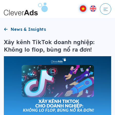
Bỏ
qua
nội
dung
News & Insights
Xây kênh TikTok doanh nghiệp:
Không lo flop, bùng nổ ra đơn!