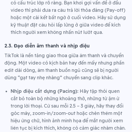
có cấu trúc lớp rõ ràng. Bạn khơi gợi vấn đề ở đầu
video thì phải đưa ra câu trả lời thỏa đáng (Pay-off)
hoặc một cái kết bất ngờ ở cuối video. Hãy sử dụng
kỹ thuật đặt câu hỏi lấp lửng ở giữa video để kích
thích người xem không nhấn nút lướt qua.
2.3. Đạo diễn âm thanh và nhịp điệu
TikTok là nền tảng giao thoa giữa âm thanh và chuyển
động. Một video có kịch bản hay đến mấy nhưng phần
edit dài dòng, âm thanh buồn ngủ cũng sẽ bị người
dùng “gạt tay nhẹ nhàng” chuyển sang clip khác.
Nhịp điệu cắt dựng (Pacing):
Hãy tập thói quen
cắt bỏ toàn bộ những khoảng thở, những từ ậm ừ
trong lời thoại. Cứ sau mỗi 2.5 – 3 giây, hãy thay đổi
góc máy, zoom-in/zoom-out hoặc chèn thêm một
hiệu ứng chữ, hình ảnh minh họa để mắt người xem
liên tục bị kích thích, không có cảm giác nhàm chán.