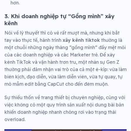
hơn.
3. Khi doanh nghiệp tự “Gồng mình” xây
kênh
Nói về lý thuyết thì có vẻ rất mượt mà, nhưng khi bắt
tay vào thực tế, hành trình
xây kênh tiktok
thường là
một chuỗi những ngày tháng “gồng mình” đầy mệt mỏi
của các doanh nghiệp và các Marketer trẻ. Để xây
kênh TikTok và vận hành trơn tru, một nhân sự Gen Z
thường phải đảm nhận vai trò của cả một ê-kíp: vừa làm
biên kịch, đạo diễn, vừa làm diễn viên, vừa tự quay, tự
mò mẫm edit bằng CapCut cho đến đêm muộn.
Sự thiếu thốn về trang thiết bị chuyên nghiệp, cùng với
việc không có một quy trình sản xuất nội dung bài bản
khiến doanh nghiệp nhanh chóng rơi vào trạng thái
overload.