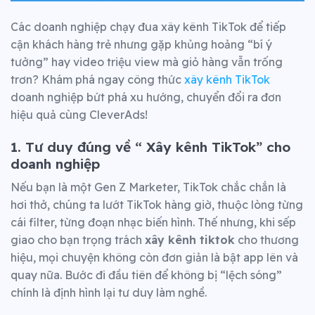
Các doanh nghiệp chạy đua xây kênh TikTok để tiếp
cận khách hàng trẻ nhưng gặp khủng hoảng “bí ý
tưởng” hay video triệu view mà giỏ hàng vẫn trống
trơn? Khám phá ngay công thức
xây kênh TikTok
doanh nghiệp bứt phá xu hướng, chuyển đổi ra đơn
hiệu quả cùng CleverAds!
1. Tư duy đúng về “ Xây kênh TikTok” cho
doanh nghiệp
Nếu bạn là một Gen Z Marketer, TikTok chắc chắn là
hơi thở, chúng ta lướt TikTok hàng giờ, thuộc lòng từng
cái filter, từng đoạn nhạc biến hình. Thế nhưng, khi sếp
giao cho bạn trọng trách
xây kênh tiktok
cho thương
hiệu, mọi chuyện không còn đơn giản là bật app lên và
quay nữa. Bước đi đầu tiên để không bị “lệch sóng”
chính là định hình lại tư duy làm nghề.