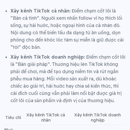
Xây kênh TikTok cá nhân:
Điểm chạm cốt lõi là
“Bán cá tính”. Người xem nhấn follow vì họ thích lối
sống, sự hài hước, hoặc ngoại hình của cá nhân đó.
Nội dung có thể biến tấu đa dạng từ ăn uống, dọn
phòng cho đến khóc lóc tâm sự miễn là giữ được cái
“tôi” độc bản.
Xây kênh TikTok doanh nghiệp:
Điểm chạm cốt lõi
là “Bán giải pháp”. Thương hiệu lên TikTok không
phải để chơi, mà để tạo dựng niềm tin và rút ngắn
phễu mua hàng. Mỗi video sản xuất ra, dù khoác
chiếc áo giải trí, hài hước hay chia sẻ kiến thức, thì
cái đích cuối cùng vẫn phải làm nổi bật được giá trị
cốt lõi của sản phẩm và định vị của thương hiệu.
Xây kênh TikTok cá
Xây kênh TikTok doanh
Tiêu chí
nhân
nghiệp
Mục