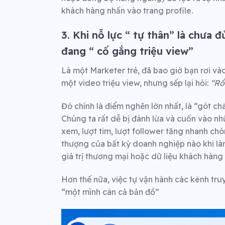
khách hàng nhấn vào trang profile.
3. Khi nỗ lực “ tự thân” là chưa
đang “ cố gắng triệu view”
Là một Marketer trẻ, đã bao giờ bạn rơi và
một video triệu view, nhưng sếp lại hỏi:
“Rồ
Đó chính là điểm nghẽn lớn nhất, là “gót ch
Chúng ta rất dễ bị đánh lừa và cuốn vào nh
xem, lượt tim, lượt follower tăng nhanh ch
thượng của bất kỳ doanh nghiệp nào khi l
giá trị thương mại hoặc dữ liệu khách hàng
Hơn thế nữa, việc tự vận hành các kênh tru
“một mình cân cả bản đồ”