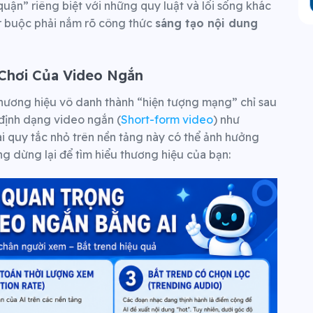
ận” riêng biệt với những quy luật và lối sống khác
er buộc phải nắm rõ công thức
sáng tạo nội dung
n Chơi Của Video Ngắn
hương hiệu vô danh thành “hiện tượng mạng” chỉ sau
định dạng video ngắn (
Short-form video
) như
i quy tắc nhỏ trên nền tảng này có thể ảnh hưởng
g dừng lại để tìm hiểu thương hiệu của bạn: