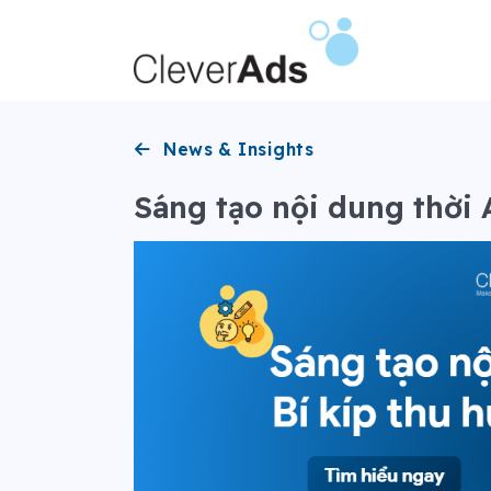
Bỏ
qua
nội
dung
News & Insights
Sáng tạo nội dung thời 