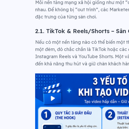
Mỗi nền tảng mạng xã hội giống như một “qu
nhau. Để không bị “out trình”, các Market
đặc trưng của từng sân chơi.
2.1. TikTok & Reels/Shorts – Sâ
Nếu có một nền tảng nào có thể biến một t
một đêm, đó chắc chắn là TikTok hoặc các 
Instagram Reels và YouTube Shorts. Một và
đến khả năng thu hút và giữ chân khách hàn