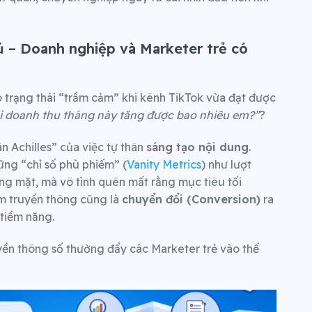
 đủ – Doanh nghiệp và Marketer trẻ có
o trạng thái “trầm cảm” khi kênh TikTok vừa đạt được
i doanh thu tháng này tăng được bao nhiêu em?”
?
ân Achilles” của việc tự thân
sáng tạo nội dung
.
ững “chỉ số phù phiếm” (
Vanity Metrics
) như lượt
óng mặt, mà vô tình quên mất rằng mục tiêu tối
àm truyền thông cũng là
chuyển đổi (Conversion)
ra
 tiềm năng.
yền thông số thường đẩy các Marketer trẻ vào thế