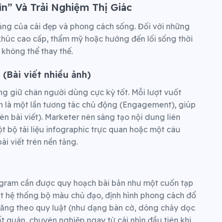
ìn” Và Trải Nghiệm Thị Giác
tảng của cái đẹp và phong cách sống. Đối với những
khúc cao cấp, thẩm mỹ hoặc hướng đến lối sống thời
 không thể thay thế.
 (Bài viết nhiều ảnh)
ng giữ chân người dùng cực kỳ tốt. Mỗi lượt vuốt
n là một lần tương tác chủ động (Engagement), giúp
rên bài viết). Marketer nên sáng tạo nội dung liên
 bộ tài liệu infographic trực quan hoặc một câu
i viết trên nền tảng.
agram cần được quy hoạch bài bản như một cuốn tạp
một hệ thống bộ màu chủ đạo, định hình phong cách đổ
 đăng theo quy luật (như dạng bàn cờ, dòng chảy dọc
 quán, chuyên nghiệp ngay từ cái nhìn đầu tiên khi