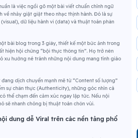
uần là việc ngồi gõ một bài viết chuẩn chỉnh ngữ
về nhảy giật giật theo nhạc thịnh hành. Đó là sự
(visual), dữ liệu hành vi (data) và thuật toán phân
 một bài blog trong 3 giây, thiết kế một bức ảnh trong
ất hiện hội chứng “bội thực thông tin”. Họ trở nên
có xu hướng né tránh những nội dung mang tính giáo
 đang dịch chuyển mạnh mẽ từ “Content số lượng”
m sự chân thực (Authenticity), những góc nhìn cá
ị có thể chạm đến cảm xúc ngay lập tức. Nếu nội
ó sẽ nhanh chóng bị thuật toán chôn vùi.
nội dung dễ Viral trên các nền tảng phổ