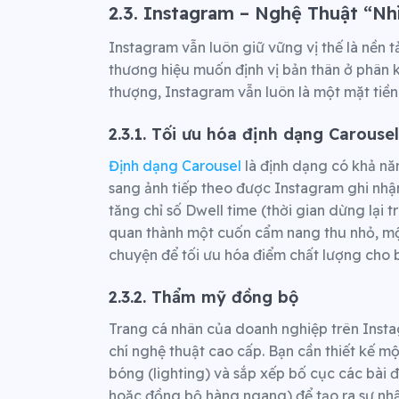
2.3. Instagram – Nghệ Thuật “Nh
Instagram vẫn luôn giữ vững vị thế là nền 
thương hiệu muốn định vị bản thân ở phân 
thượng, Instagram vẫn luôn là một mặt tiền
2.3.1. Tối ưu hóa định dạng Carousel
Định dạng Carousel
là định dạng có khả nă
sang ảnh tiếp theo được Instagram ghi nhậ
tăng chỉ số Dwell time (thời gian dừng lại t
quan thành một cuốn cẩm nang thu nhỏ, một
chuyện để tối ưu hóa điểm chất lượng cho bà
2.3.2. Thẩm mỹ đồng bộ
Trang cá nhân của doanh nghiệp trên Inst
chí nghệ thuật cao cấp. Bạn cần thiết kế 
bóng (lighting) và sắp xếp bố cục các bài
hoặc đồng bộ hàng ngang) để tạo ra sự nhất