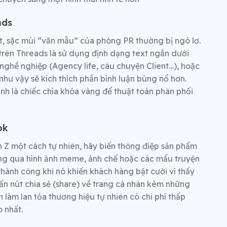
ads
ốt, sặc mùi “văn mẫu” của phòng PR thường bị ngó lơ.
trên Threads là sử dụng định dạng text ngắn dưới
 nghề nghiệp (Agency life, câu chuyện Client…), hoặc
như vậy sẽ kích thích phần bình luận bùng nổ hơn.
hính là chiếc chìa khóa vàng để thuật toán phân phối
ok
Z một cách tự nhiên, hãy biến thông điệp sản phẩm
ông qua hình ảnh meme, ảnh chế hoặc các mẩu truyện
hành công khi nó khiến khách hàng bật cười vì thấy
ấn nút chia sẻ (share) về trang cá nhân kèm những
h làm lan tỏa thương hiệu tự nhiên có chi phí thấp
o nhất.