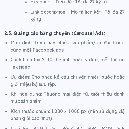
Headline – Tiêu đề : Tối đa 27 ký tự
Link description – Mô tả liên kết : Tối đa 27
ký tự
2.3. Quảng cáo băng chuyền (Carousel Ads)
Mục đích: Trình bày nhiều sản phẩm/ưu đãi trong
cùng một Facebook ads.
Cách hiển thị: 2–10 thẻ ảnh hoặc video, mỗi thẻ có
link riêng.
Ưu điểm: Cho phép kể câu chuyện nhiều bước hoặc
giới thiệu bộ sưu tập.
Khi nên dùng: Thương mại điện tử, giới thiệu danh
mục sản phẩm.
Kích thước chuẩn: 1.080 × 1.080 px (nên sử dụng độ
phân giải cao nhất)
Loại tệp: PNG hoặc JPG (ảnh); .MP4, .MOV, .GIF