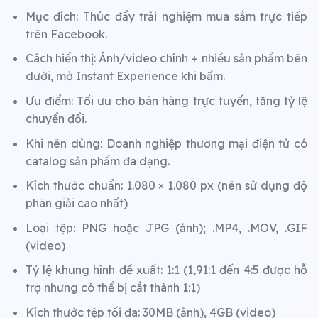
Mục đích: Thúc đẩy trải nghiệm mua sắm trực tiếp
trên Facebook.
Cách hiển thị: Ảnh/video chính + nhiều sản phẩm bên
dưới, mở Instant Experience khi bấm.
Ưu điểm: Tối ưu cho bán hàng trực tuyến, tăng tỷ lệ
chuyển đổi.
Khi nên dùng: Doanh nghiệp thương mại điện tử có
catalog sản phẩm đa dạng.
Kích thước chuẩn: 1.080 × 1.080 px (nên sử dụng độ
phân giải cao nhất)
Loại tệp: PNG hoặc JPG (ảnh); .MP4, .MOV, .GIF
(video)
Tỷ lệ khung hình đề xuất: 1:1 (1,91:1 đến 4:5 được hỗ
trợ nhưng có thể bị cắt thành 1:1)
Kích thước tệp tối đa: 30MB (ảnh), 4GB (video)