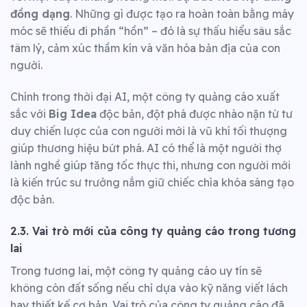
đồng dạng
. Những gì được tạo ra hoàn toàn bằng máy
móc sẽ thiếu đi phần “hồn” – đó là sự thấu hiểu sâu sắc
tâm lý, cảm xúc thầm kín và văn hóa bản địa của con
người.
Chính trong thời đại AI, một công ty quảng cáo xuất
sắc với
Big Idea
độc bản, đột phá được nhào nặn từ tư
duy chiến lược của con người mới là vũ khí tối thượng
giúp thương hiệu bứt phá. AI có thể là một người thợ
lành nghề giúp tăng tốc thực thi, nhưng con người mới
là kiến trúc sư trưởng nắm giữ chiếc chìa khóa sáng tạo
độc bản.
2.3. Vai trò mới của công ty quảng cáo trong tương
lai
Trong tương lai, một công ty quảng cáo uy tín sẽ
không còn đất sống nếu chỉ dựa vào kỹ năng viết lách
hay thiết kế cơ bản. Vai trò của công ty quảng cáo đã