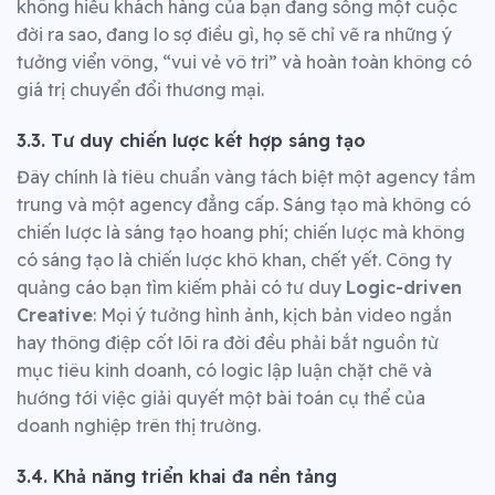
không hiểu khách hàng của bạn đang sống một cuộc
đời ra sao, đang lo sợ điều gì, họ sẽ chỉ vẽ ra những ý
tưởng viển vông, “vui vẻ vô tri” và hoàn toàn không có
giá trị chuyển đổi thương mại.
3.3. Tư duy chiến lược kết hợp sáng tạo
Đây chính là tiêu chuẩn vàng tách biệt một agency tầm
trung và một agency đẳng cấp. Sáng tạo mà không có
chiến lược là sáng tạo hoang phí; chiến lược mà không
có sáng tạo là chiến lược khô khan, chết yết. Công ty
quảng cáo bạn tìm kiếm phải có tư duy
Logic-driven
Creative
: Mọi ý tưởng hình ảnh, kịch bản video ngắn
hay thông điệp cốt lõi ra đời đều phải bắt nguồn từ
mục tiêu kinh doanh, có logic lập luận chặt chẽ và
hướng tới việc giải quyết một bài toán cụ thể của
doanh nghiệp trên thị trường.
3.4. Khả năng triển khai đa nền tảng