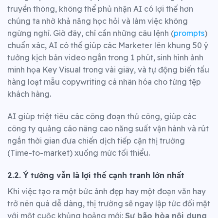
truyền thông, không thể phủ nhận AI có lợi thế hơn
chúng ta nhờ khả năng học hỏi và làm việc không
ngừng nghỉ. Giờ đây, chỉ cần những câu lệnh (
prompts
)
chuẩn xác, AI có thể giúp các Marketer lên khung 50 ý
tưởng kịch bản video ngắn trong 1 phút, sinh hình ảnh
minh họa Key Visual trong vài giây, và tự động biến tấu
hàng loạt mẫu copywriting cá nhân hóa cho từng tệp
khách hàng.
AI giúp triệt tiêu các công đoạn thủ công, giúp các
công ty quảng cáo nâng cao năng suất vận hành và rút
ngắn thời gian đưa chiến dịch tiếp cận thị trường
(Time-to-market) xuống mức tối thiểu.
2.2. Ý tưởng vẫn là lợi thế cạnh tranh lớn nhất
Khi việc tạo ra một bức ảnh đẹp hay một đoạn văn hay
trở nên quá dễ dàng, thị trường sẽ ngay lập tức đối mặt
với một cuộc khủng hoảng mới:
Sự bão hòa nội dung