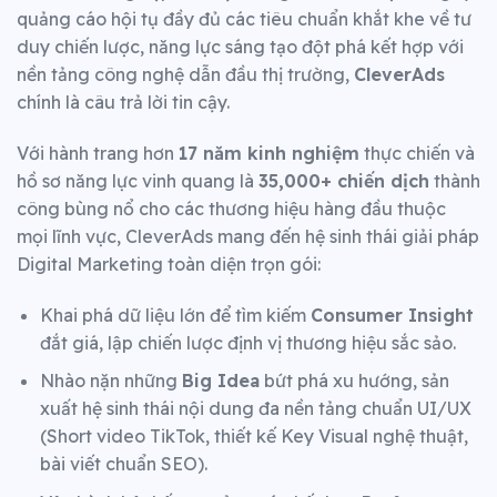
quảng cáo hội tụ đầy đủ các tiêu chuẩn khắt khe về tư
duy chiến lược, năng lực sáng tạo đột phá kết hợp với
nền tảng công nghệ dẫn đầu thị trường,
CleverAds
chính là câu trả lời tin cậy.
Với hành trang hơn
17 năm kinh nghiệm
thực chiến và
hồ sơ năng lực vinh quang là
35,000+ chiến dịch
thành
công bùng nổ cho các thương hiệu hàng đầu thuộc
mọi lĩnh vực, CleverAds mang đến hệ sinh thái giải pháp
Digital Marketing toàn diện trọn gói:
Khai phá dữ liệu lớn để tìm kiếm
Consumer Insight
đắt giá, lập chiến lược định vị thương hiệu sắc sảo.
Nhào nặn những
Big Idea
bứt phá xu hướng, sản
xuất hệ sinh thái nội dung đa nền tảng chuẩn UI/UX
(Short video TikTok, thiết kế Key Visual nghệ thuật,
bài viết chuẩn SEO).