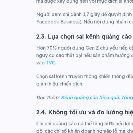
mà được xây dựng nên với mục đích là khô
Người xem chỉ dành 1,7 giây để quyết địn
Facebook Business). Nếu nội dung nhàm chá
2.3. Lựa chọn sai kênh quảng cáo
Hơn 70% người dùng Gen Z chủ yếu tiếp cậ
nguy cơ cao thất bại nếu sản phẩm hướng đ
vào
TVC
.
Chọn sai kênh truyền thông khiến thông đi
giảm hiệu chiến dịch.
Đọc thêm:
Kênh quảng cáo hiệu quả: Tổn
2.4. Không tối ưu và đo lường hi
Chi phí quảng cáo có thể tăng 50% nếu kh
dõi các chỉ số khiến doanh nghiệp lỗ mà kh