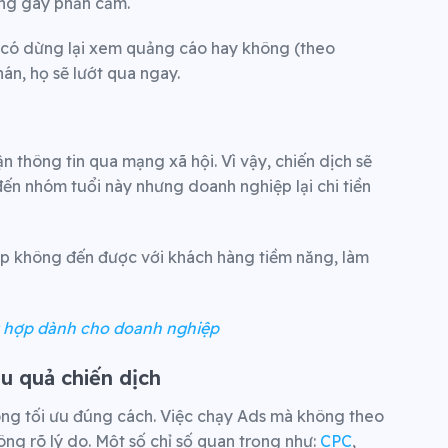
ng gây phản cảm.
h có dừng lại xem quảng cáo hay không (theo
n, họ sẽ lướt qua ngay.
n thông tin qua mạng xã hội.
Vì vậy, chiến dịch sẽ
ến nhóm tuổi này nhưng doanh nghiệp lại chi tiền
ệp không đến được với khách hàng tiềm năng, làm
g hợp dành cho doanh nghiệp
ệu quả chiến dịch
ông tối ưu đúng cách. Việc chạy Ads mà không theo
ông rõ lý do. Một số chỉ số quan trọng như:
CPC
,