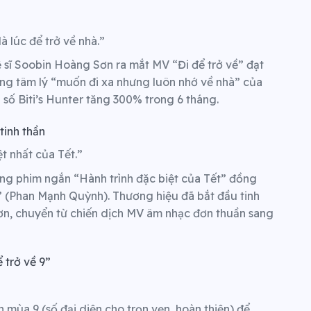
là lúc để trở về nhà.”
ệ sĩ Soobin Hoàng Sơn ra mắt MV “Đi để trở về” đạt
úng tâm lý “muốn đi xa nhưng luôn nhớ về nhà” của
 số Biti’s Hunter tăng 300% trong 6 tháng.
tinh thần
ệt nhất của Tết.”
sang phim ngắn “Hành trình đặc biệt của Tết” đồng
” (Phan Mạnh Quỳnh). Thương hiệu đã bắt đầu tinh
hơn, chuyển từ chiến dịch MV âm nhạc đơn thuần sang
 trở về 9”
n mùa 9 (số đại diện cho trọn vẹn, hoàn thiện) để