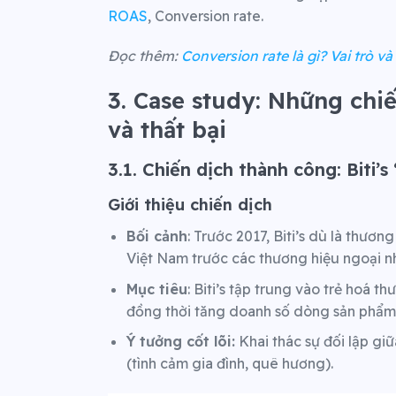
ROAS
, Conversion rate.
Đọc thêm:
Conversion rate là gì? Vai trò v
3. Case study: Những chi
và thất bại
3.1. Chiến dịch thành công: Biti’s
Giới thiệu chiến dịch
Bối cảnh
: Trước 2017, Biti’s dù là thươn
Việt Nam trước các thương hiệu ngoại n
Mục tiêu
: Biti’s tập trung vào trẻ hoá th
đồng thời tăng doanh số dòng sản phẩm h
Ý tưởng cốt lõi:
Khai thác sự đối lập gi
(tình cảm gia đình, quê hương).