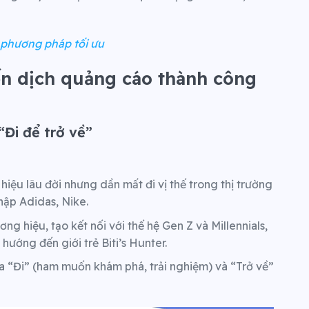
à phương pháp tối ưu
ến dịch quảng cáo thành công
 “Đi để trở về”
g hiệu lâu đời nhưng dần mất đi vị thế trong thị trường
hập Adidas, Nike.
ương hiệu, tạo kết nối với thế hệ Gen Z và Millennials,
ướng đến giới trẻ Biti’s Hunter.
ữa “Đi” (ham muốn khám phá, trải nghiệm) và “Trở về”