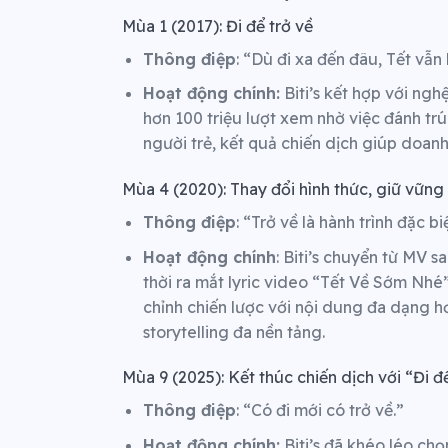
Mùa 1 (2017): Đi để trở về
Thông điệp
: “Dù đi xa đến đâu, Tết vẫn 
Hoạt động chính:
Biti’s kết hợp với ngh
hơn 100 triệu lượt xem nhờ việc đánh tr
người trẻ, kết quả chiến dịch giúp doanh
Mùa 4 (2020): Thay đổi hình thức, giữ vững 
Thông điệp
: “Trở về là hành trình đặc bi
Hoạt động chính
: Biti’s chuyển từ MV 
thời ra mắt lyric video “Tết Về Sớm Nhé
chỉnh chiến lược với nội dung đa dạng 
storytelling đa nền tảng.
Mùa 9 (2025): Kết thúc chiến dịch với “Đi để
Thông điệp
: “Có đi mới có trở về.”
Hoạt động chính:
Biti’s đã khéo léo chọ