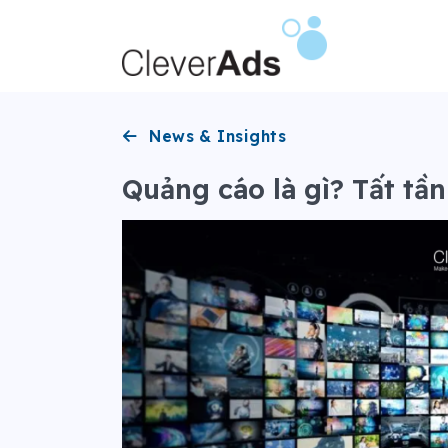
Bỏ
qua
nội
dung
News & Insights
Quảng cáo là gì? Tất tầ