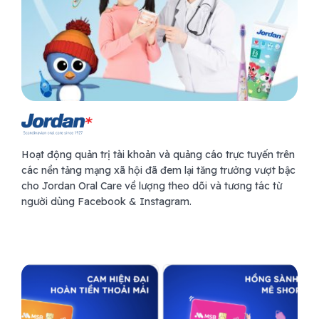
Hoạt động quản trị tài khoản và quảng cáo trực tuyến trên
Tọa 
các nền tảng mạng xã hội đã đem lại tăng trưởng vượt bậc
ó đã
Merc
cho Jordan Oral Care về lượng theo dõi và tương tác từ
100
nét 
người dùng Facebook & Instagram.
c vị
độc 
danh