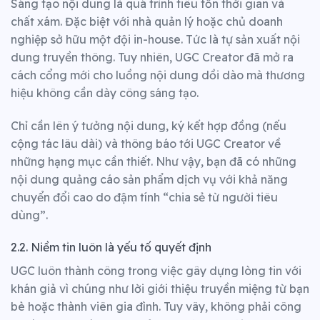
Sáng tạo nội dung là quá trình tiêu tốn thời gian và
chất xám. Đặc biệt với nhà quản lý hoặc chủ doanh
nghiệp sở hữu một đội in-house. Tức là tự sản xuất nội
dung truyền thông.
Tuy nhiên, UGC Creator đã mở ra
cách cổng mới cho luồng nội dung dồi dào mà thương
hiệu không cần dày công sáng tạo.
Chỉ cần lên ý tưởng nội dung, ký kết hợp đồng (nếu
cộng tác lâu dài) và thông báo tới UGC Creator về
những hạng mục cần thiết.
Như vậy, bạn đã có những
nội dung quảng cáo sản phẩm dịch vụ với khả năng
chuyển đổi cao do đậm tính “chia sẻ từ người tiêu
dùng”.
2.2. Niềm tin luôn là yếu tố quyết định
UGC luôn thành công trong việc gây dựng lòng tin với
khán giả vì chúng như lời giới thiệu truyền miệng từ bạn
bè hoặc thành viên gia đình.
Tuy vây, không phải công