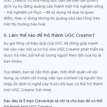
UGC Creator có khả năng độc đáo để biến sản phẩm,
dịch vụ họ đang quảng cáo thành một trải nghiệm sống
– trải nghiệm có thực – đã sử dụng và đưa ra quan
điểm, thay vì dùng những lời quảng cáo sáo rỗng trên
một thị trường bão hoà.
3. Làm thế nào để trở thành UGC Creator?
Sự gia tăng về hiệu quả của UGC đã đóng góp mạnh
mẽ vào việc mở ra cơ hội cho UGC Creator phát triển và
được trả tiền, bất kể số lượng người theo dõi của họ là
bao nhiêu.
Tuy nhiên, bạn sẽ cần thời gian, tính nhất quán về nội
dung, sự chăm chỉ trong việc tạo content và nguồn thu
nhập ổn định từ nghề này trước khi bạn có thể trở thành
một UGC Creator full-time.
Sau đây là 3 mẹo CleverAds sẽ chỉ ra cho bạn để có thể
trở thành một UGC Creator