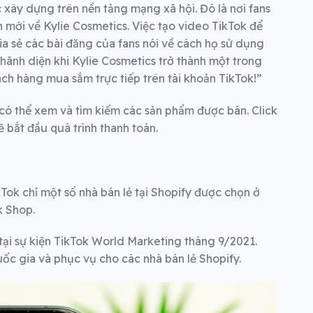
 xây dựng trên nền tảng mạng xã hội. Đó là nơi fans
in mới về Kylie Cosmetics. Việc tạo video TikTok để
 chia sẻ các bài đăng của fans nói về cách họ sử dụng
hãnh diện khi Kylie Cosmetics trở thành một trong
h hàng mua sắm trực tiếp trên tài khoản TikTok!”
 có thể xem và tìm kiếm các sản phẩm được bán. Click
 bắt đầu quá trình thanh toán.
kTok chỉ một số nhà bán lẻ tại Shopify được chọn ở
k Shop.
ại sự kiện TikTok World Marketing tháng 9/2021.
ốc gia và phục vụ cho các nhà bán lẻ Shopify.