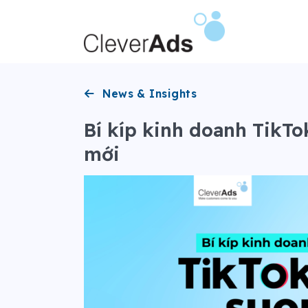
Bỏ
qua
nội
dung
News & Insights
Bí kíp kinh doanh TikT
mới