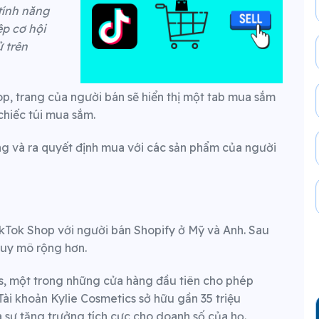
 tính năng
p cơ hội
 trên
p, trang của người bán sẽ hiển thị một tab mua sắm
chiếc túi mua sắm.
ng và ra quyết định mua với các sản phẩm của người
TikTok Shop với người bán Shopify ở Mỹ và Anh. Sau
quy mô rộng hơn.
s, một trong những cửa hàng đầu tiên cho phép
Tài khoản Kylie Cosmetics sở hữu gần 35 triệu
ra sự tăng trưởng tích cực cho doanh số của họ.