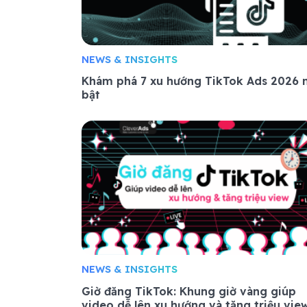
NEWS & INSIGHTS
Khám phá 7 xu hướng TikTok Ads 2026 
bật
NEWS & INSIGHTS
Giờ đăng TikTok: Khung giờ vàng giúp
video dễ lên xu hướng và tăng triệu vie