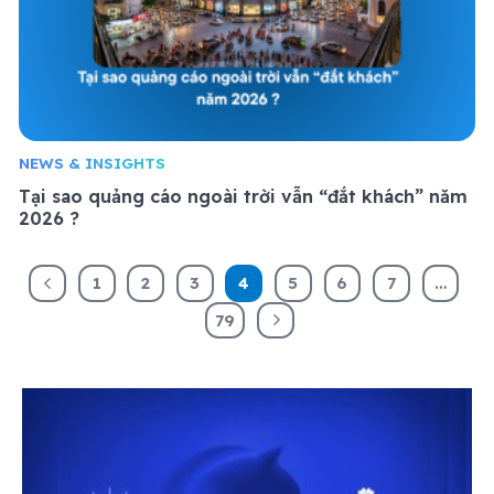
NEWS & INSIGHTS
Tại sao quảng cáo ngoài trời vẫn “đắt khách” năm
2026 ?
1
2
3
4
5
6
7
…
79