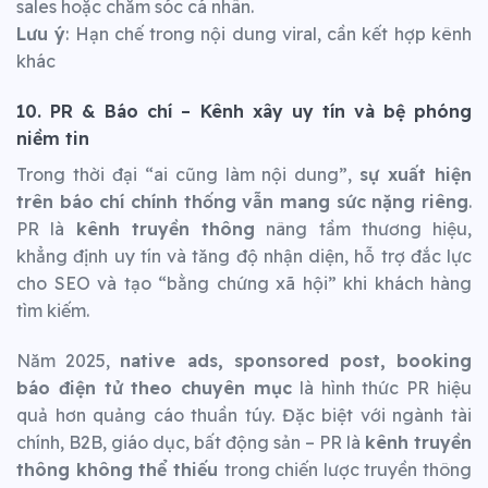
sales hoặc chăm sóc cá nhân.
Lưu ý
: Hạn chế trong nội dung viral, cần kết hợp kênh
khác
10. PR & Báo chí – Kênh xây uy tín và bệ phóng
niềm tin
Trong thời đại “ai cũng làm nội dung”,
sự xuất hiện
trên báo chí chính thống vẫn mang sức nặng riêng
.
PR là
kênh truyền thông
nâng tầm thương hiệu,
khẳng định uy tín và tăng độ nhận diện, hỗ trợ đắc lực
cho SEO và tạo “bằng chứng xã hội” khi khách hàng
tìm kiếm.
Năm 2025,
native ads, sponsored post, booking
báo điện tử theo chuyên mục
là hình thức PR hiệu
quả hơn quảng cáo thuần túy. Đặc biệt với ngành tài
chính, B2B, giáo dục, bất động sản – PR là
kênh truyền
thông không thể thiếu
trong chiến lược truyền thông