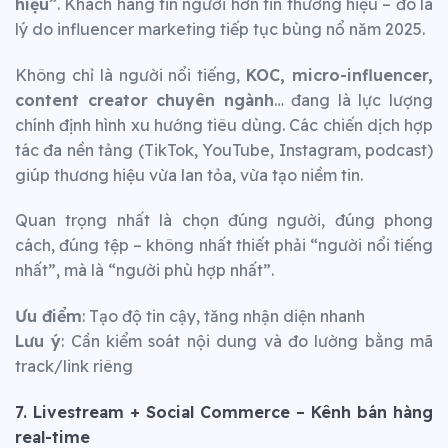
hiệu”
. Khách hàng tin người hơn tin thương hiệu – đó là
lý do influencer marketing tiếp tục bùng nổ năm 2025.
Không chỉ là người nổi tiếng,
KOC, micro-influencer,
content creator chuyên ngành
… đang là lực lượng
chính định hình xu hướng tiêu dùng. Các chiến dịch hợp
tác đa nền tảng (TikTok, YouTube, Instagram, podcast)
giúp thương hiệu vừa lan tỏa, vừa tạo niềm tin.
Quan trọng nhất là chọn đúng người, đúng phong
cách, đúng tệp – không nhất thiết phải “người nổi tiếng
nhất”, mà là “người phù hợp nhất”.
Ưu điểm
: Tạo độ tin cậy, tăng nhận diện nhanh
Lưu ý
: Cần kiểm soát nội dung và đo lường bằng mã
track/link riêng
7. Livestream + Social Commerce – Kênh bán hàng
real-time