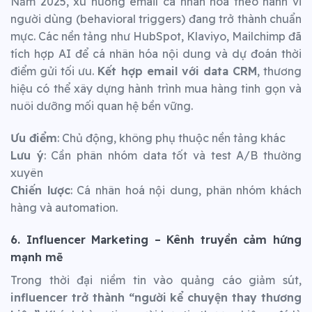
Năm 2025, xu hướng email cá nhân hóa theo hành vi
người dùng (behavioral triggers) đang trở thành chuẩn
mực. Các nền tảng như HubSpot, Klaviyo, Mailchimp đã
tích hợp AI để cá nhân hóa nội dung và dự đoán thời
điểm gửi tối ưu.
Kết hợp email với data CRM
, thương
hiệu có thể xây dựng hành trình mua hàng tinh gọn và
nuôi dưỡng mối quan hệ bền vững.
Ưu điểm
: Chủ động, không phụ thuộc nền tảng khác
Lưu ý
: Cần phân nhóm data tốt và test A/B thường
xuyên
Chiến lược
: Cá nhân hoá nội dung, phân nhóm khách
hàng và automation.
6. Influencer Marketing – Kênh truyền cảm hứng
mạnh mẽ
Trong thời đại niềm tin vào quảng cáo giảm sút,
influencer trở thành “người kể chuyện thay thương