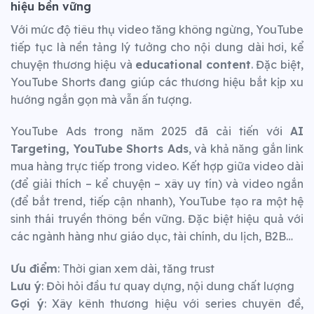
hiệu bền vững
Với mức độ tiêu thụ video tăng không ngừng, YouTube
tiếp tục là nền tảng lý tưởng cho nội dung dài hơi, kể
chuyện thương hiệu và
educational content
. Đặc biệt,
YouTube Shorts đang giúp các thương hiệu bắt kịp xu
hướng ngắn gọn mà vẫn ấn tượng.
YouTube Ads trong năm 2025 đã cải tiến với
AI
Targeting, YouTube Shorts Ads
, và khả năng gắn link
mua hàng trực tiếp trong video. Kết hợp giữa video dài
(để giải thích – kể chuyện – xây uy tín) và video ngắn
(để bắt trend, tiếp cận nhanh), YouTube tạo ra một hệ
sinh thái truyền thông bền vững. Đặc biệt hiệu quả với
các ngành hàng như giáo dục, tài chính, du lịch, B2B…
Ưu điểm
: Thời gian xem dài, tăng trust
Lưu ý
: Đòi hỏi đầu tư quay dựng, nội dung chất lượng
Gợi ý
: Xây kênh thương hiệu với series chuyên đề,