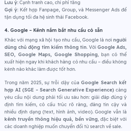
Lưu ý
: Cạnh tranh cao, chi phí tăng
Gợi ý
: Kết hợp Fanpage, Group, và Messenger Ads để
tận dụng tối đa hệ sinh thái Facebook.
4. Google – Kênh nắm bắt nhu cầu có sẵn
Khác với mạng xã hội tạo nhu cầu, Google là nơi
người
dùng chủ động tìm kiếm thông tin
. Với
Google Ads,
SEO, Google Maps, Google Shopping
, bạn có thể
xuất hiện ngay khi khách hàng có nhu cầu – điều không
kênh nào khác làm được tốt hơn.
Trong năm 2025, sự trỗi dậy của
Google Search kết
hợp AI (SGE – Search Generative Experience)
càng
yêu cầu nội dung phải tối ưu sâu hơn: giải đáp đúng ý
định tìm kiếm, có cấu trúc rõ ràng, đáng tin cậy và
nhiều định dạng (text, hình ảnh, video). Google vẫn là
kênh truyền thông hiệu quả, bền vững
, đặc biệt với
các doanh nghiệp muốn chuyển đổi từ search về sale.