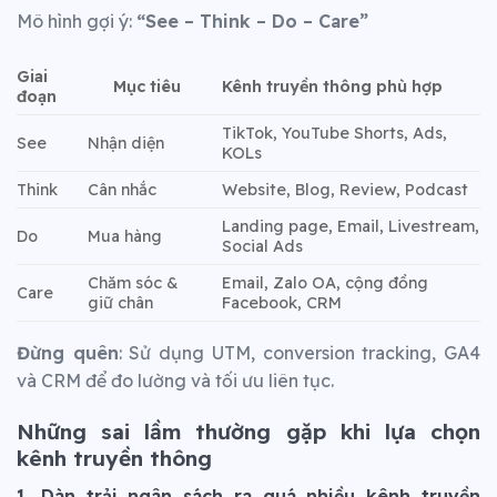
Mô hình gợi ý:
“See – Think – Do – Care”
Giai
Kênh truyền thông phù hợp
Mục tiêu
đoạn
TikTok, YouTube Shorts, Ads,
See
Nhận diện
KOLs
Think
Cân nhắc
Website, Blog, Review, Podcast
Landing page, Email, Livestream,
Do
Mua hàng
Social Ads
Chăm sóc &
Email, Zalo OA, cộng đồng
Care
giữ chân
Facebook, CRM
Đừng quên
: Sử dụng UTM, conversion tracking, GA4
và CRM để đo lường và tối ưu liên tục.
Những sai lầm thường gặp khi lựa chọn
kênh truyền thông
1. Dàn trải ngân sách ra quá nhiều kênh truyền