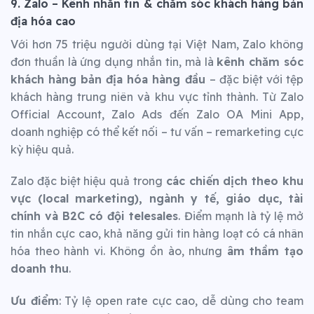
9. Zalo – Kênh nhắn tin & chăm sóc khách hàng bản
địa hóa cao
Với hơn 75 triệu người dùng tại Việt Nam, Zalo không
đơn thuần là ứng dụng nhắn tin, mà là
kênh chăm sóc
khách hàng bản địa hóa hàng đầu
– đặc biệt với tệp
khách hàng trung niên và khu vực tỉnh thành. Từ Zalo
Official Account, Zalo Ads đến Zalo OA Mini App,
doanh nghiệp có thể kết nối – tư vấn – remarketing cực
kỳ hiệu quả.
Zalo đặc biệt hiệu quả trong
các chiến dịch theo khu
vực (local marketing), ngành y tế, giáo dục, tài
chính và B2C có đội telesales
. Điểm mạnh là tỷ lệ mở
tin nhắn cực cao, khả năng gửi tin hàng loạt có cá nhân
hóa theo hành vi. Không ồn ào, nhưng
âm thầm tạo
doanh thu
.
Ưu điểm
: Tỷ lệ open rate cực cao, dễ dùng cho team