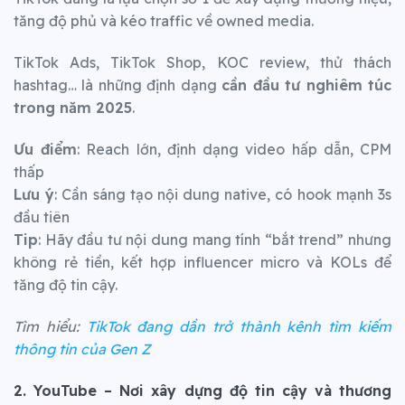
tăng độ phủ và kéo traffic về owned media.
TikTok Ads, TikTok Shop, KOC review, thử thách
hashtag… là những định dạng
cần đầu tư nghiêm túc
trong năm 2025
.
Ưu điểm
: Reach lớn, định dạng video hấp dẫn, CPM
thấp
Lưu ý
: Cần sáng tạo nội dung native, có hook mạnh 3s
đầu tiên
Tip
: Hãy đầu tư nội dung mang tính “bắt trend” nhưng
không rẻ tiền, kết hợp influencer micro và KOLs để
tăng độ tin cậy.
Tìm hiểu:
TikTok đang dần trở thành kênh tìm kiếm
thông tin của Gen Z
2. YouTube – Nơi xây dựng độ tin cậy và thương