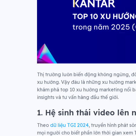
Thị trường luôn biến động không ngừng, đòi
xu hướng. Vậy đâu là những xu hướng mark
khám phá top 10 xu hướng marketing nổi bậ
insights và tư vấn hàng đầu thế giới.
1. Hệ sinh thái video lên 
Theo
dữ liệu TGI 2024
, truyền hình phát s
mọi người cho biết phần lớn thời gian xem 