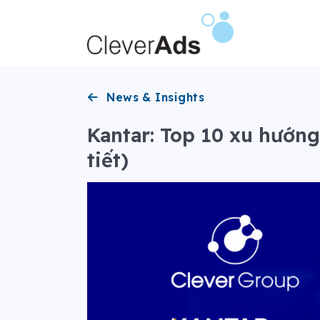
Bỏ
qua
nội
dung
News & Insights
Kantar: Top 10 xu hướn
tiết)